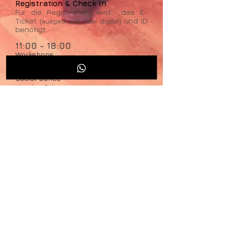
Registration & Check In
Für die Registration wird das E-
Ticket
und ID
(ausgedruckt oder di
gital)
ben
öti
gt.
11:00 - 18:00
Workshops
16:00 - 19:00
Social Dance
übe das Gelernte.
ab 21:00
Let's dance
Party Time
Sonntag 10.11.
10:00 - 18:50
Registration & Check In
Für die Registration wird das E-
Ticket
und ID
(ausgedruckt oder di
gital)
ben
öti
gt.
11:00 - 15:00
Workshops