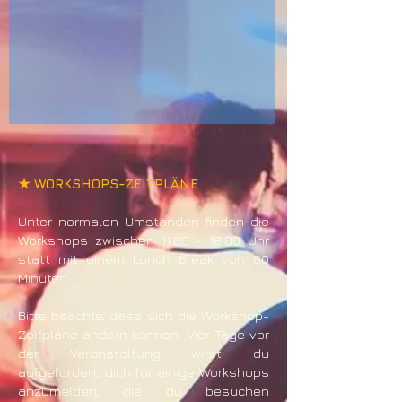
​★ WORKSHOPS-ZEITPLÄNE
Unter normalen Umständen finden die
Workshops zwischen 11:00 - 18:00 Uhr
statt mit einem Lunch Break von 60
Minuten.
Bitte beachte, dass sich die Workshop-
Zeitpläne ändern können. Vier Tage vor
der Veranstaltung wirst du
aufgefordert, dich für einige Workshops
anzumelden, die du besuchen