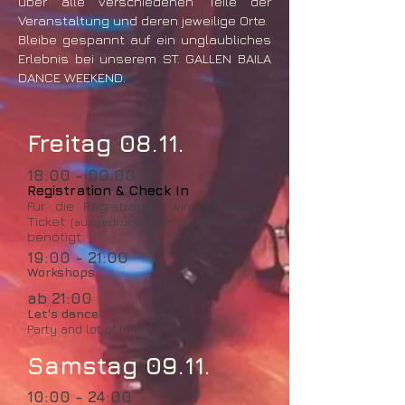
über alle verschiedenen Teile der
Veranstaltung und deren jeweilige Orte.
Bleibe gespannt auf ein unglaubliches
Erlebnis bei unserem
ST. GALLEN BAILA
DANCE WEEKEND.
Freitag 08.11.
18:00 - 00:00
Registration & Check In
Für die Registration wird das E-
Ticket
und ID
(ausgedruckt oder di
gital)
ben
öti
gt.
19:00 - 21:00
Workshops
ab 21:00
Let's dance
Party and lot of fun.
Samstag 09.11.
10:00 - 24:00