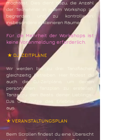
möchtest. Dies dient dazu, die Anzahl
der Teilnehmer in jedem Workshop zu
begrenzen und zu kontrollieren,
insbesondere in kleineren Räumen.
Für die Mehrheit der Workshops ist
keine Voranmeldung erforderlich.
★ DJ ZEITPLÄNE
Wir werden bis zu drei Tanzflächen
gleichzeitig betreiben. Hier findest du
auch die DJ-Zeitpläne, um deinen
persönlichen Tanzplan zu erstellen.
Tanze zu den Beats deiner Lieblings-
DJs und nutze das Erlebnis optimal
aus.
★ VERANSTALTUNGSPLAN
Beim Scrollen findest du eine Übersicht